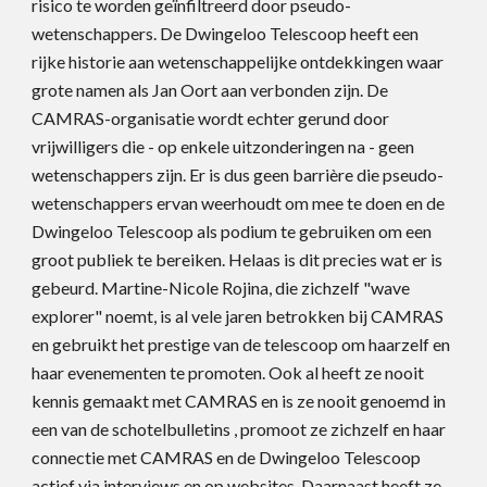
risico te worden geïnfiltreerd door pseudo-
wetenschappers. De Dwingeloo Telescoop heeft een
rijke historie aan wetenschappelijke ontdekkingen waar
grote namen als Jan Oort aan verbonden zijn. De
CAMRAS-organisatie wordt echter gerund door
vrijwilligers die - op enkele uitzonderingen na - geen
wetenschappers zijn. Er is dus geen barrière die pseudo-
wetenschappers ervan weerhoudt om mee te doen en de
Dwingeloo Telescoop als podium te gebruiken om een
groot publiek te bereiken. Helaas is dit precies wat er is
gebeurd. Martine-Nicole Rojina, die zichzelf "wave
explorer" noemt, is al vele jaren betrokken bij CAMRAS
en gebruikt het prestige van de telescoop om haarzelf en
haar evenementen te promoten. Ook al heeft ze nooit
kennis gemaakt met CAMRAS en is ze nooit genoemd in
een van de schotelbulletins , promoot ze zichzelf en haar
connectie met CAMRAS en de Dwingeloo Telescoop
actief via interviews en op websites. Daarnaast heeft ze